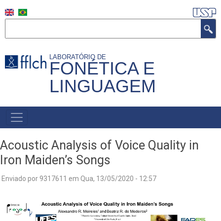
Pular
para
Buscar
o
conteúdo
LABORATÓRIO DE
principal
FONÉTICA E
LINGUAGEM
MAIN
NAVIGATION
Acoustic Analysis of Voice Quality in
Iron Maiden’s Songs
Enviado por
9317611
em
Qua, 13/05/2020 - 12:57