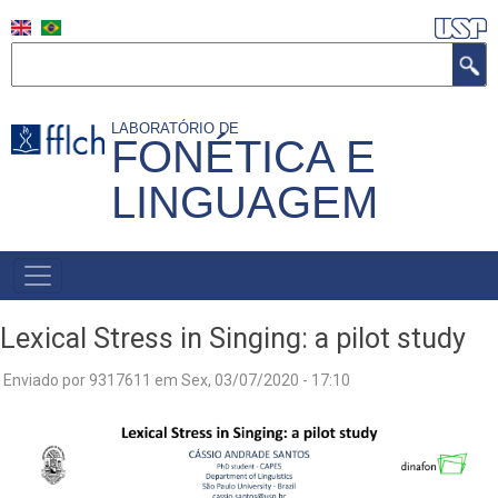
Pular
para
Buscar
o
conteúdo
LABORATÓRIO DE
principal
FONÉTICA E
LINGUAGEM
MAIN
NAVIGATION
Lexical Stress in Singing: a pilot study
Enviado por
9317611
em
Sex, 03/07/2020 - 17:10